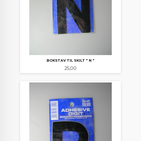
BOKSTAV TIL SKILT " N "
Pris
25,00