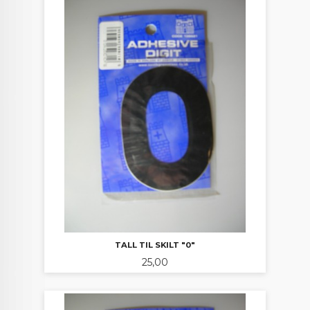
TALL TIL SKILT "0"
Pris
25,00