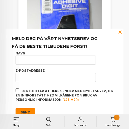
×
MELD DEG PÅ VÅRT NYHETSBREV OG
FÅ DE BESTE TILBUDENE FØRST!
NAVN
E-POSTADRESSE
TALL TIL SKILT "4"
JEG GODTAR AT DERE SENDER MEG NYHETSBREV, OG
ER INNFORSTÅTT MED VILKÅRENE FOR BRUK AV
Pris
25,00
PERSONLIG INFORMASJON
(LES MER)
0
Meny
Søk
Min konto
Handlevogn