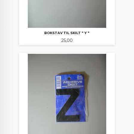
BOKSTAV TIL SKILT " Y "
Pris
25,00