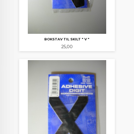
BOKSTAV TIL SKILT " V "
Pris
25,00