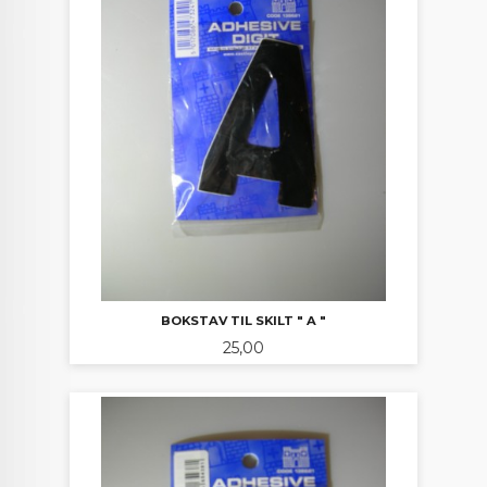
BOKSTAV TIL SKILT " A "
Pris
25,00