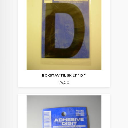
BOKSTAV TIL SKILT " D "
Pris
25,00