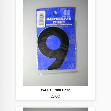
TALL TIL SKILT " 9"
Pris
25,00