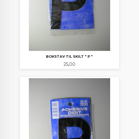
BOKSTAV TIL SKILT " P "
Pris
25,00