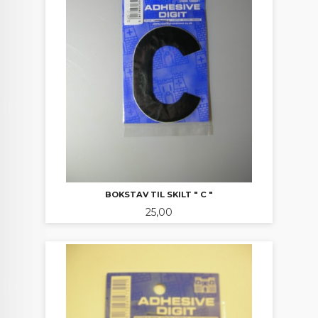
BOKSTAV TIL SKILT " C "
Pris
25,00