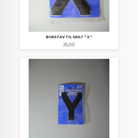
BOKSTAV TIL SKILT " X "
Pris
25,00