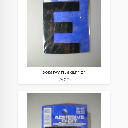
BOKSTAV TIL SKILT " E "
Pris
25,00