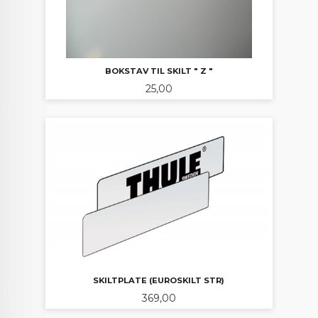
BOKSTAV TIL SKILT " Z "
Pris
25,00
SKILTPLATE (EUROSKILT STR)
Pris
369,00