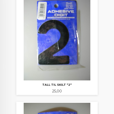
TALL TIL SKILT "2"
Pris
25,00