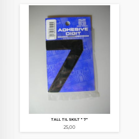
TALL TIL SKILT " 7"
Pris
25,00