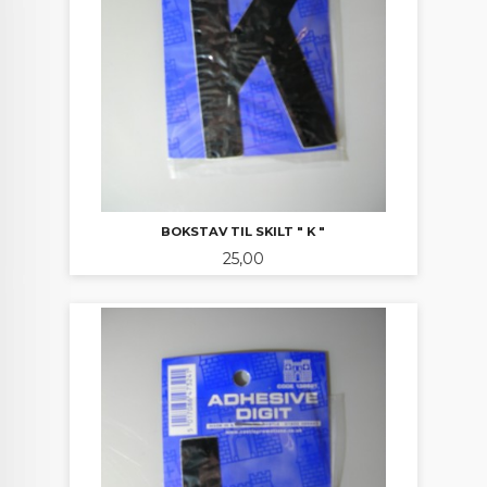
BOKSTAV TIL SKILT " K "
Pris
25,00