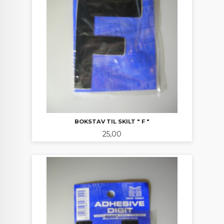
BOKSTAV TIL SKILT " F "
Pris
25,00