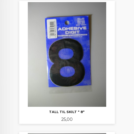
TALL TIL SKILT " 8"
Pris
25,00