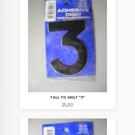
TALL TIL SKILT "3"
Pris
25,00