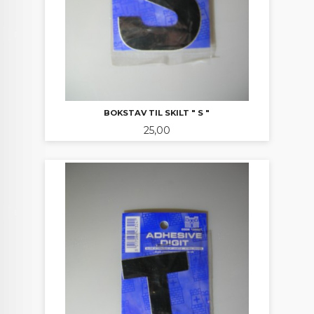
BOKSTAV TIL SKILT " S "
Pris
25,00