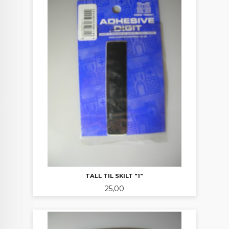
TALL TIL SKILT "1"
Pris
25,00