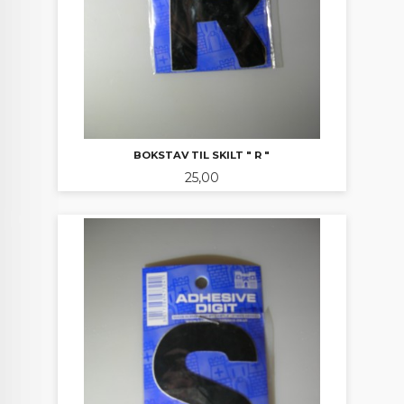
BOKSTAV TIL SKILT " R "
Pris
25,00