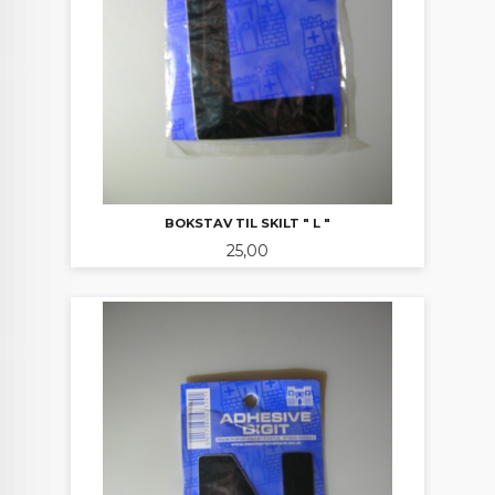
BOKSTAV TIL SKILT " L "
Pris
25,00