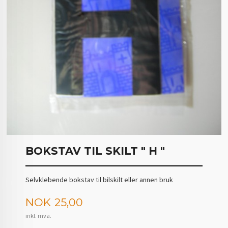
BOKSTAV TIL SKILT " H "
Selvklebende bokstav til bilskilt eller annen bruk
Pris
NOK
25,00
inkl. mva.