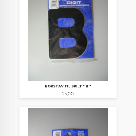
BOKSTAV TIL SKILT " B "
Pris
25,00