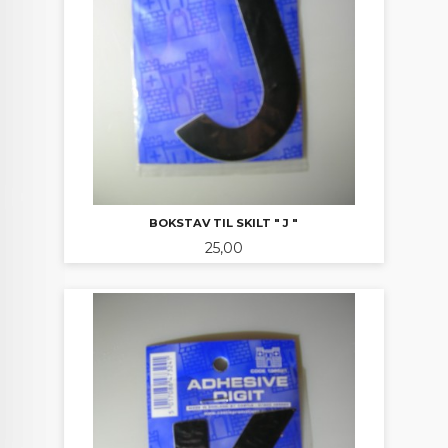
BOKSTAV TIL SKILT " J "
Pris
25,00