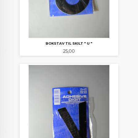
BOKSTAV TIL SKILT " U "
Pris
25,00