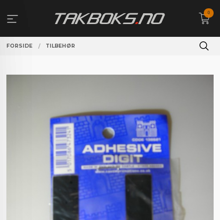
Gå
0
til
innholdet
FORSIDE
TILBEHØR