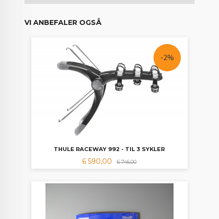
VI ANBEFALER OGSÅ
-2%
THULE RACEWAY 992 - TIL 3 SYKLER
Tilbud
Rabatt
6 590,00
6 746,00