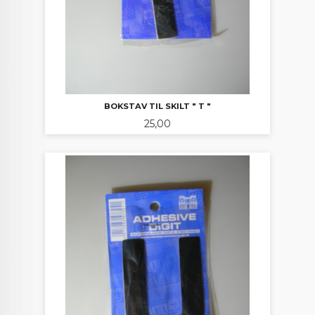
BOKSTAV TIL SKILT " T "
Pris
25,00