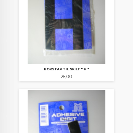
BOKSTAV TIL SKILT " H "
Pris
25,00