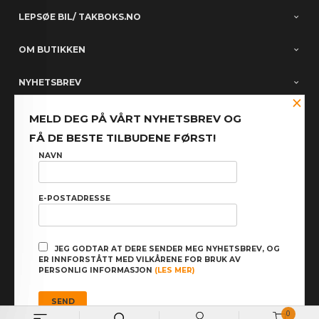
LEPSØE BIL/ TAKBOKS.NO
OM BUTIKKEN
NYHETSBREV
×
PARTNERE
MELD DEG PÅ VÅRT NYHETSBREV OG
FÅ DE BESTE TILBUDENE FØRST!
FACEBOOK
NAVN
E-POSTADRESSE
: NOK
Norwegian
Valuta
FRAKT
KJØPSBETINGELSER
SIKKERHET OG PERSONVERN
JEG GODTAR AT DERE SENDER MEG NYHETSBREV, OG
ER INNFORSTÅTT MED VILKÅRENE FOR BRUK AV
NYHETSBREV
PERSONLIG INFORMASJON
(LES MER)
Powered by
24Nettbutikk
0