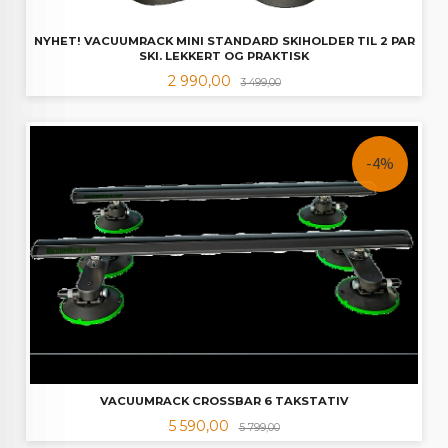
NYHET! VACUUMRACK MINI STANDARD SKIHOLDER TIL 2 PAR
SKI. LEKKERT OG PRAKTISK
Tilbud
Rabatt
2 990,00
3 499,00
-4%
VACUUMRACK CROSSBAR 6 TAKSTATIV
Tilbud
Rabatt
5 590,00
5 799,00