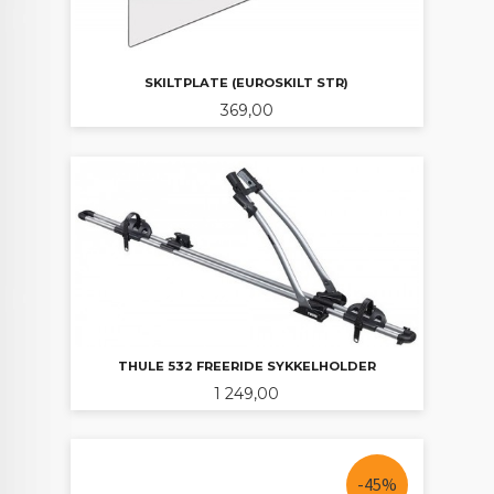
SKILTPLATE (EUROSKILT STR)
Pris
369,00
THULE 532 FREERIDE SYKKELHOLDER
Pris
1 249,00
-45%