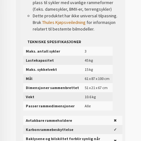
plass til sykler med uvanlige rammeformer
(f.eks. damesykler, BMX-er, terrengsykler)
Dette produktet har ikke universal tilpasning.
Bruk
Thules Kjøpsveiledning
for informasjon
relatert til bestemte bilmodeller.
TEKNISKE SPESIFIKASJONER
Maks. antall sykler
3
Lastekapasitet
45 kg
Maks. sykkelvekt
15 kg
Mål
61 x 87 x 100 cm
Dimensjoner sammenbrettet
51 x 21 x 67 cm
Vekt
10.6 kg
Passer rammedimensjoner
Alle
Avtakbare rammeholdere
✖
Karbonrammebeskyttelse
✓
Baklysene og bilskiltet forblir synlig når
✖