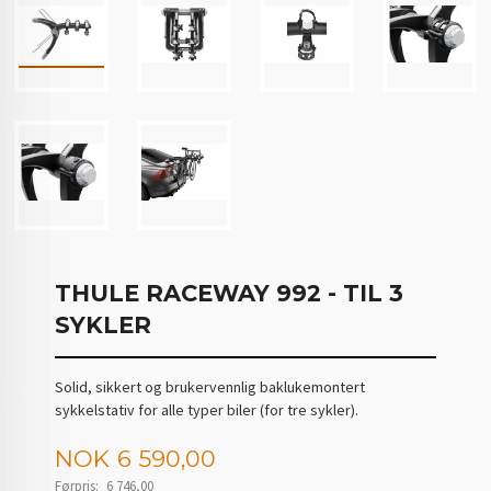
THULE RACEWAY 992 - TIL 3
SYKLER
Solid, sikkert og brukervennlig baklukemontert
sykkelstativ for alle typer biler (for tre sykler).
Tilbud
NOK
6 590,00
Førpris:
6 746,00