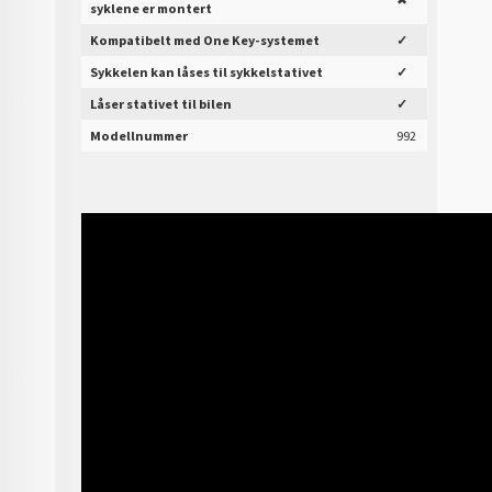
syklene er montert
Kompatibelt med One Key-systemet
✓
Sykkelen kan låses til sykkelstativet
✓
Låser stativet til bilen
✓
Modellnummer
992