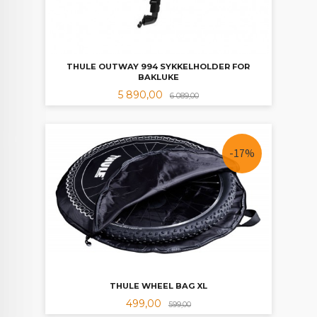
THULE OUTWAY 994 SYKKELHOLDER FOR
BAKLUKE
Tilbud
Rabatt
5 890,00
6 089,00
-17%
THULE WHEEL BAG XL
Tilbud
Rabatt
499,00
599,00