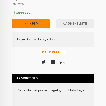
Rabatt
inkl. mva.
På lager: 3 stk.
KJØP
ØNSKELISTE
Lagerstatus:
På lager: 3 stk.
DEL DETTE
PRODUKTINFO
Dette stativet passer meget godt til f.eks E-golf!