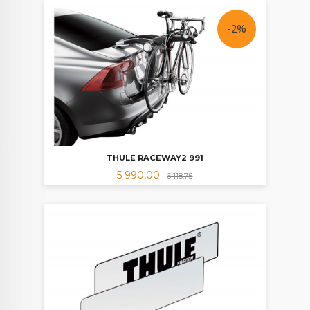
-2%
THULE RACEWAY2 991
Tilbud
Rabatt
5 990,00
6 118,75