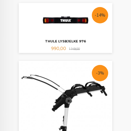
-14%
THULE LYSBJELKE 976
Tilbud
Rabatt
990,00
1 149,00
-3%