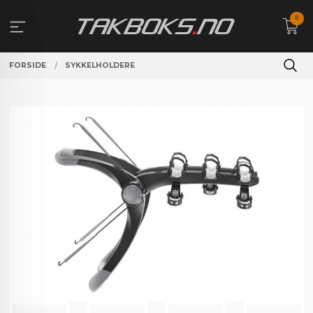
Gå
0
til
innholdet
FORSIDE
SYKKELHOLDERE