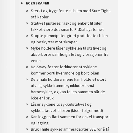
EGENSKAPER
Sterkt og trygt feste til bilen med Sure-Tight-
stålkabler
Stativet justeres raskt og enkelt til bilen
takket være det smarte FitDial-systemet
Støpte gummiputer gir et godt feste i bilen
og beskytter mot skraper.
Myke holdere låser sykkelen til stativet og
absorberer samtidig støt og vibrasjoner fra
veien
No-Sway-fester forhindrer at syklene
kommer borti hverandre og borti bilen
De smale holderarmene kan holde et stort
utvalg sykkelrammer, inkludert små
barnesykler, og kan felles sammen når de
ikke er i bruk.
Låser syklene til sykkelstativet og
sykkelstativet til bilen (låser følger med)
Kan legges flatt sammen for enkel transport
og lagring.
Bruk Thule sykkelrammeadapter 982 for å få