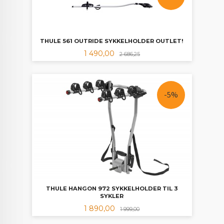
THULE 561 OUTRIDE SYKKELHOLDER OUTLET!
Tilbud
Rabatt
1 490,00
2 686,25
-5%
THULE HANGON 972 SYKKELHOLDER TIL 3
SYKLER
Tilbud
Rabatt
1 890,00
1 999,00