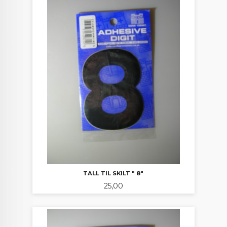
TALL TIL SKILT " 8"
Pris
25,00