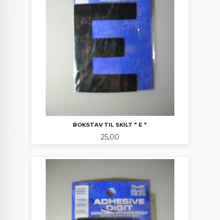
BOKSTAV TIL SKILT " E "
Pris
25,00