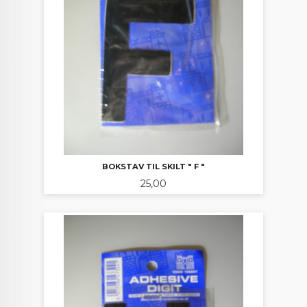
BOKSTAV TIL SKILT " F "
Pris
25,00