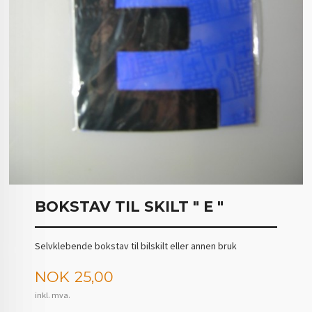
BOKSTAV TIL SKILT " E "
Selvklebende bokstav til bilskilt eller annen bruk
Pris
NOK
25,00
inkl. mva.