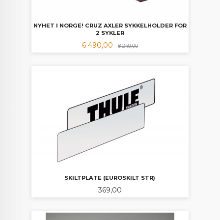
NYHET I NORGE! CRUZ AXLER SYKKELHOLDER FOR
2 SYKLER
Tilbud
Rabatt
6 490,00
8 249,00
SKILTPLATE (EUROSKILT STR)
Pris
369,00