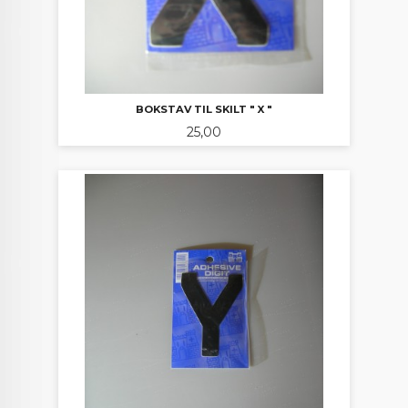
BOKSTAV TIL SKILT " X "
Pris
25,00