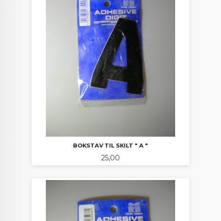
BOKSTAV TIL SKILT " A "
Pris
25,00