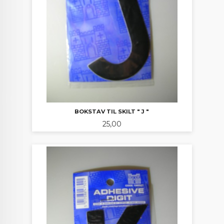
BOKSTAV TIL SKILT " J "
Pris
25,00