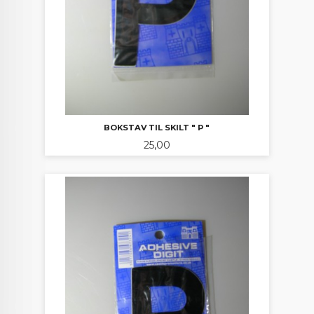
BOKSTAV TIL SKILT " P "
Pris
25,00