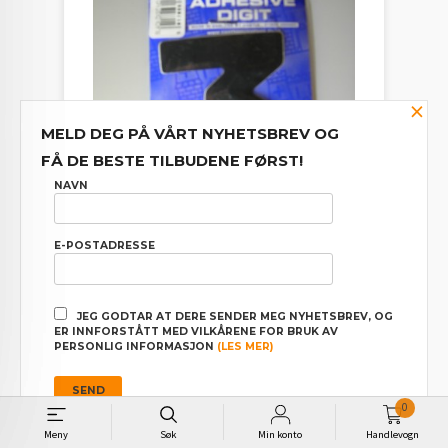
×
MELD DEG PÅ VÅRT NYHETSBREV OG
FÅ DE BESTE TILBUDENE FØRST!
NAVN
E-POSTADRESSE
TALL TIL SKILT "3"
Pris
25,00
JEG GODTAR AT DERE SENDER MEG NYHETSBREV, OG
ER INNFORSTÅTT MED VILKÅRENE FOR BRUK AV
PERSONLIG INFORMASJON
(LES MER)
0
Meny
Søk
Min konto
Handlevogn