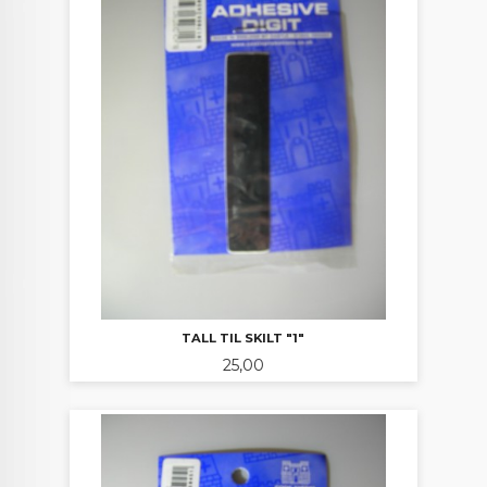
TALL TIL SKILT "1"
Pris
25,00