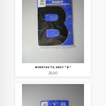
BOKSTAV TIL SKILT " B "
Pris
25,00