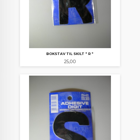
BOKSTAV TIL SKILT " R "
Pris
25,00