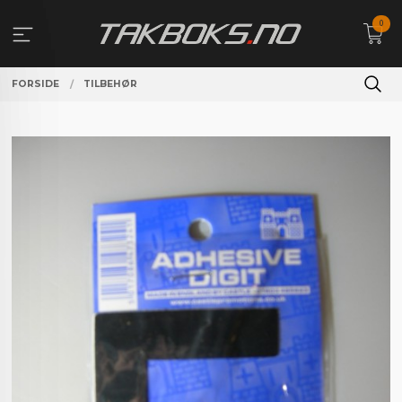
Gå
0
til
innholdet
FORSIDE
TILBEHØR