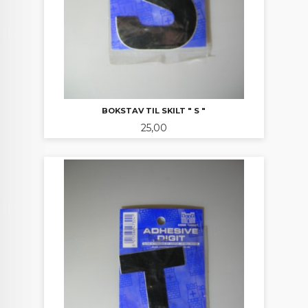
BOKSTAV TIL SKILT " S "
Pris
25,00