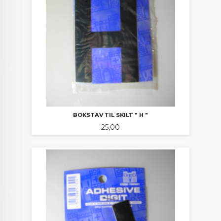
BOKSTAV TIL SKILT " H "
Pris
25,00