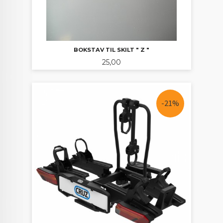
BOKSTAV TIL SKILT " Z "
Pris
25,00
-21%