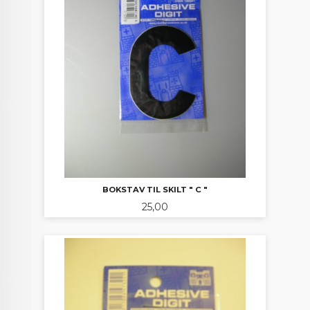
BOKSTAV TIL SKILT " C "
Pris
25,00