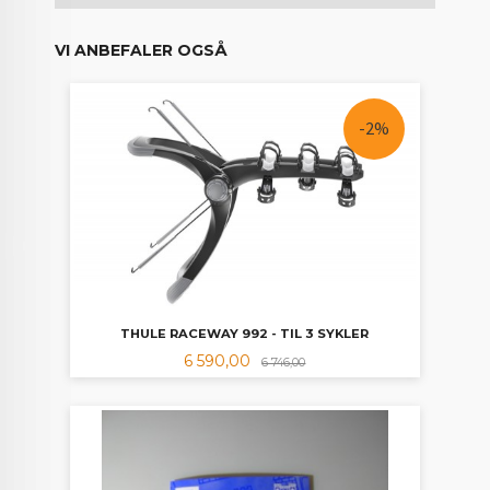
VI ANBEFALER OGSÅ
-2%
THULE RACEWAY 992 - TIL 3 SYKLER
Tilbud
Rabatt
6 590,00
6 746,00