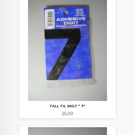
TALL TIL SKILT " 7"
Pris
25,00