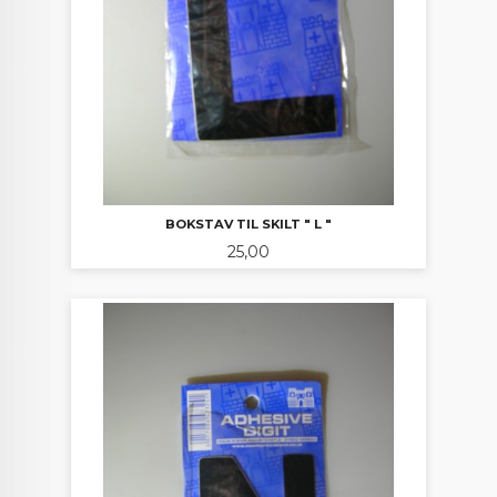
BOKSTAV TIL SKILT " L "
Pris
25,00