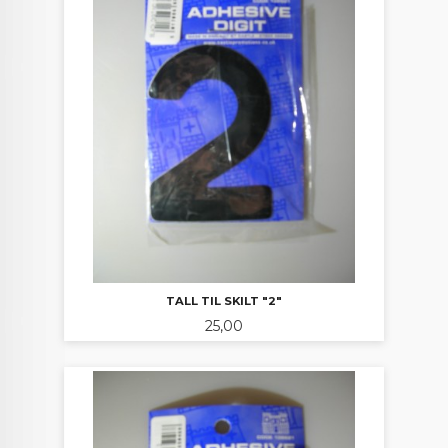
TALL TIL SKILT "2"
Pris
25,00