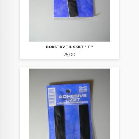
BOKSTAV TIL SKILT " T "
Pris
25,00