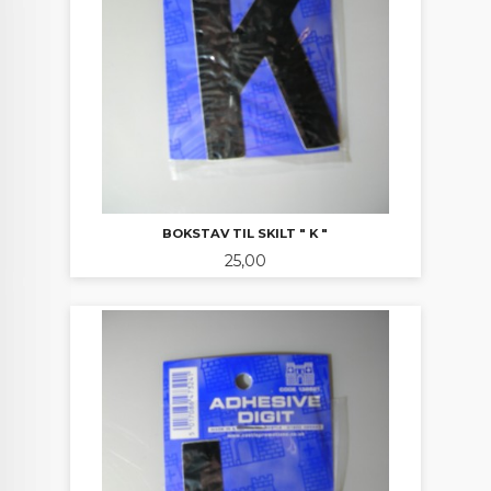
BOKSTAV TIL SKILT " K "
Pris
25,00