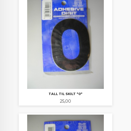
TALL TIL SKILT "0"
Pris
25,00