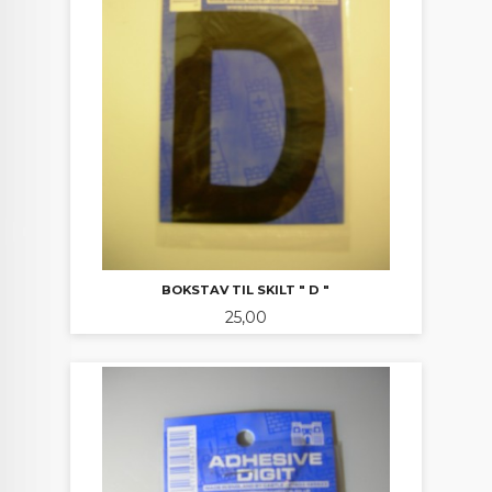
BOKSTAV TIL SKILT " D "
Pris
25,00