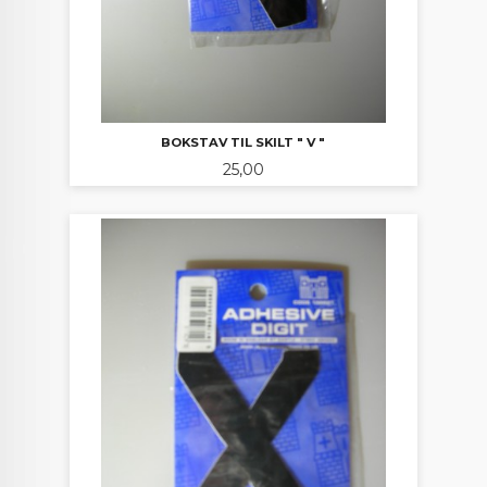
BOKSTAV TIL SKILT " V "
Pris
25,00