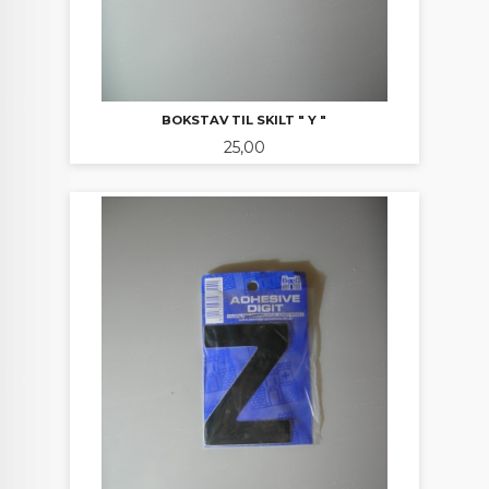
BOKSTAV TIL SKILT " Y "
Pris
25,00