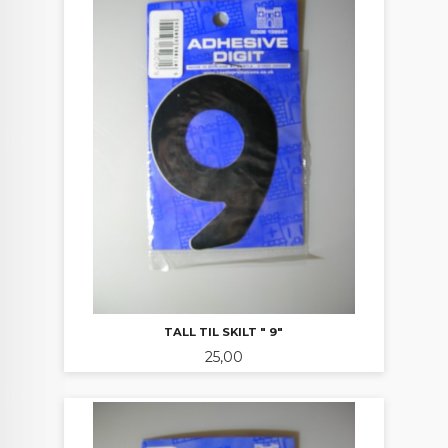
TALL TIL SKILT " 9"
Pris
25,00