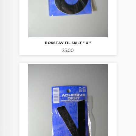
BOKSTAV TIL SKILT " U "
Pris
25,00