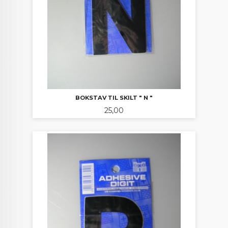
BOKSTAV TIL SKILT " N "
Pris
25,00