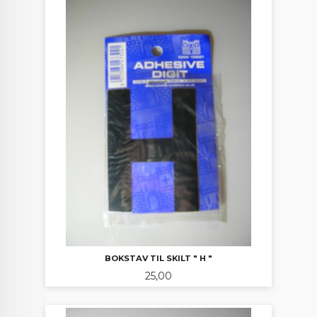
BOKSTAV TIL SKILT " H "
Pris
25,00