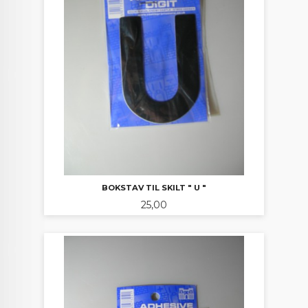
BOKSTAV TIL SKILT " U "
Pris
25,00