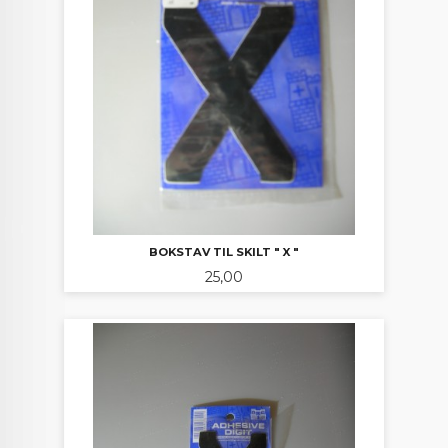
BOKSTAV TIL SKILT " X "
Pris
25,00