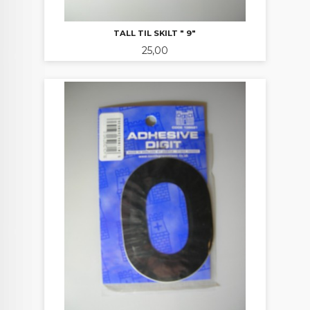
TALL TIL SKILT " 9"
Pris
25,00