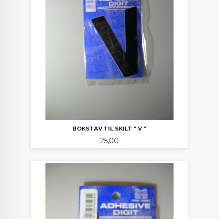
BOKSTAV TIL SKILT " V "
Pris
25,00