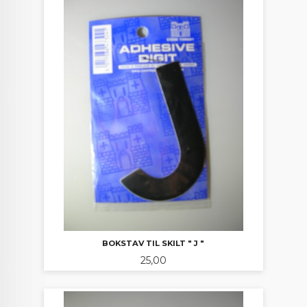
BOKSTAV TIL SKILT " J "
Pris
25,00