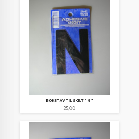
BOKSTAV TIL SKILT " N "
Pris
25,00