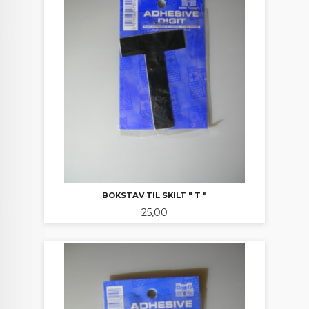
BOKSTAV TIL SKILT " T "
Pris
25,00