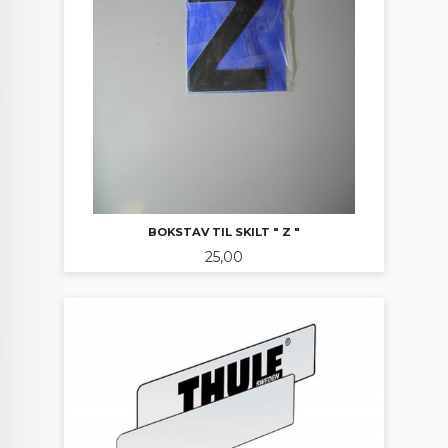
BOKSTAV TIL SKILT " Z "
Pris
25,00