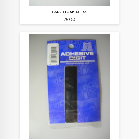
TALL TIL SKILT "0"
Pris
25,00