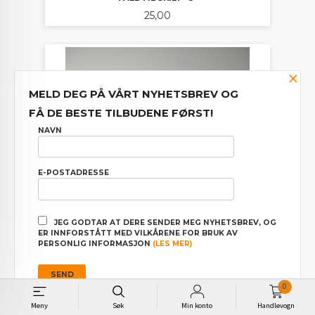
Pris
25,00
×
MELD DEG PÅ VÅRT NYHETSBREV OG
FÅ DE BESTE TILBUDENE FØRST!
NAVN
E-POSTADRESSE
JEG GODTAR AT DERE SENDER MEG NYHETSBREV, OG
ER INNFORSTÅTT MED VILKÅRENE FOR BRUK AV
PERSONLIG INFORMASJON
(LES MER)
0
TALL TIL SKILT "6"
Meny
Søk
Min konto
Handlevogn