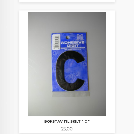
BOKSTAV TIL SKILT " C "
Pris
25,00