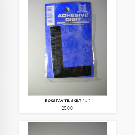
BOKSTAV TIL SKILT " L "
Pris
25,00