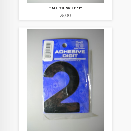
TALL TIL SKILT "1"
Pris
25,00