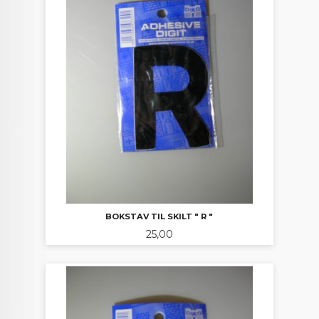
BOKSTAV TIL SKILT " R "
Pris
25,00