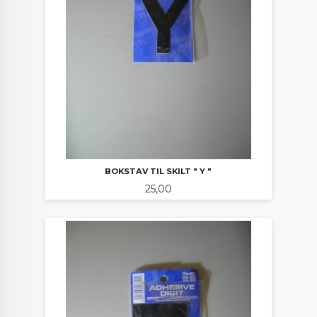
BOKSTAV TIL SKILT " Y "
Pris
25,00