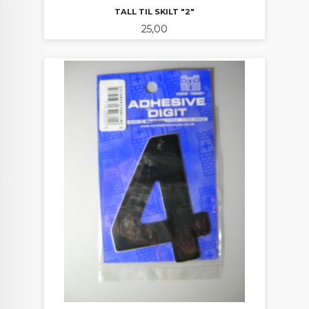
TALL TIL SKILT "2"
Pris
25,00