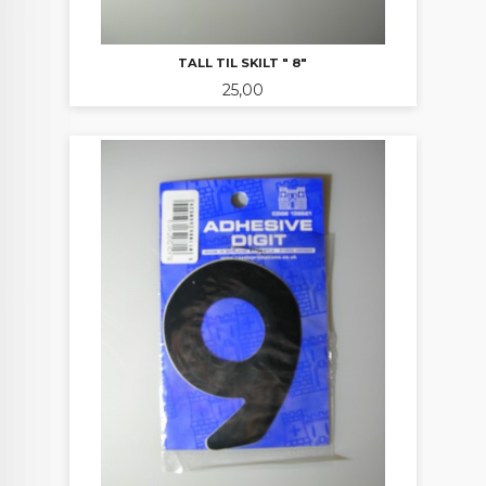
TALL TIL SKILT " 8"
Pris
25,00