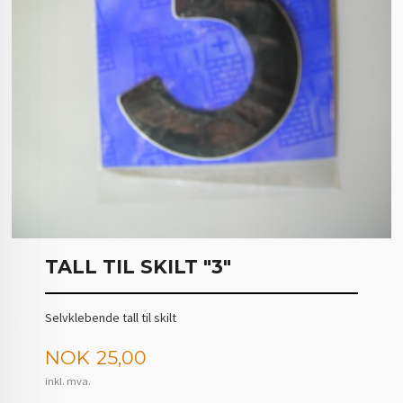
TALL TIL SKILT "3"
Selvklebende tall til skilt
Pris
NOK
25,00
inkl. mva.