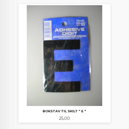
BOKSTAV TIL SKILT " E "
Pris
25,00