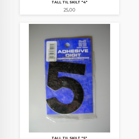
TALL TIL SKILT "4"
Pris
25,00
TALL TIL SKILT "5"