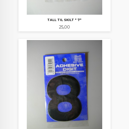
TALL TIL SKILT " 7"
Pris
25,00