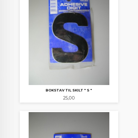
BOKSTAV TIL SKILT " S "
Pris
25,00