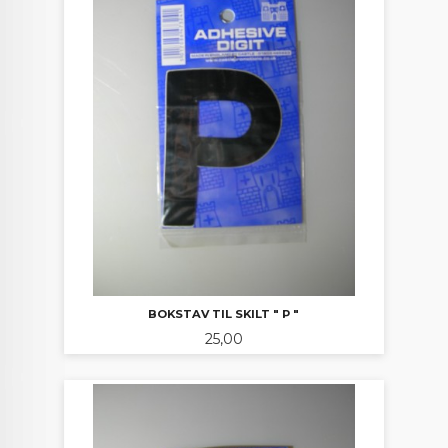
BOKSTAV TIL SKILT " P "
Pris
25,00