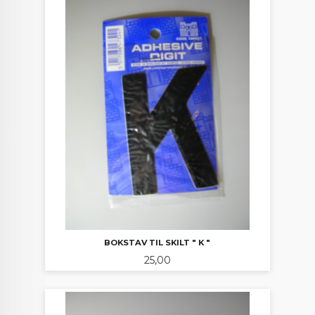
BOKSTAV TIL SKILT " K "
Pris
25,00