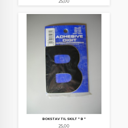
Pris
25,00
BOKSTAV TIL SKILT " B "
Pris
25,00