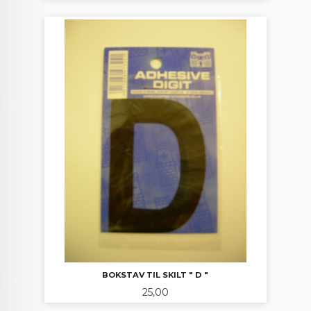
BOKSTAV TIL SKILT " D "
Pris
25,00