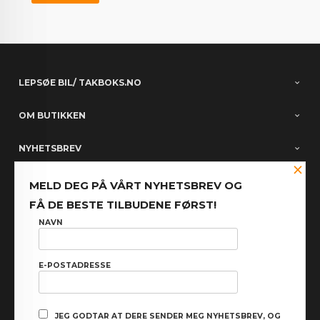
LEPSØE BIL/ TAKBOKS.NO
OM BUTIKKEN
NYHETSBREV
×
PARTNERE
MELD DEG PÅ VÅRT NYHETSBREV OG
FÅ DE BESTE TILBUDENE FØRST!
FACEBOOK
NAVN
E-POSTADRESSE
: NOK
Norwegian
Valuta
FRAKT
KJØPSBETINGELSER
SIKKERHET OG PERSONVERN
JEG GODTAR AT DERE SENDER MEG NYHETSBREV, OG