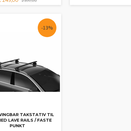
2 249,00
2 399,00
LES MER
KJØP
-13%
INGBAR TAKSTATIV TIL
MED LAVE RAILS / FASTE
PUNKT