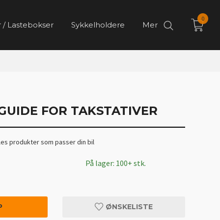
0
 / Lastebokser
Sykkelholdere
Mer
GUIDE FOR TAKSTATIVER
les produkter som passer din bil
På lager: 100+ stk.
P
ØNSKELISTE