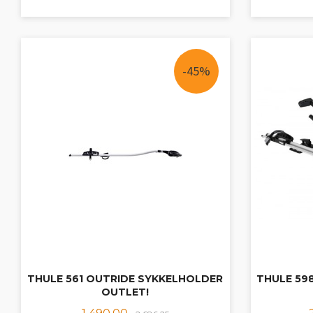
KJØP
-45%
THULE 561 OUTRIDE SYKKELHOLDER
THULE 59
OUTLET!
Tilbud
Rabatt