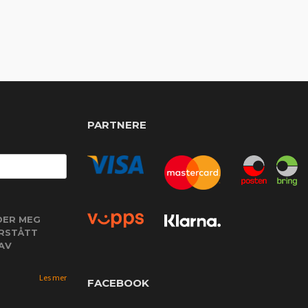
PARTNERE
DER MEG
ORSTÅTT
AV
Les mer
FACEBOOK