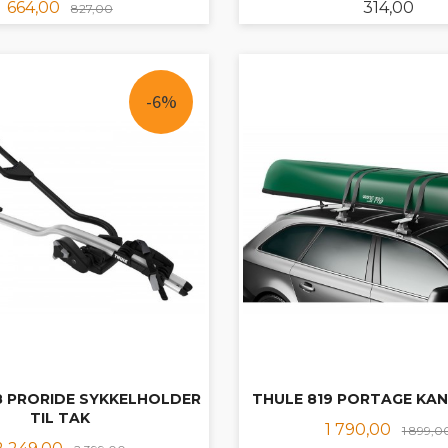
Tilbud
Rabatt
Pris
664,00
314,00
827,00
KJØP
KJØP
-6%
8 PRORIDE SYKKELHOLDER
THULE 819 PORTAGE KA
TIL TAK
Tilbud
1 790,00
1 899,0
Tilbud
Rabatt