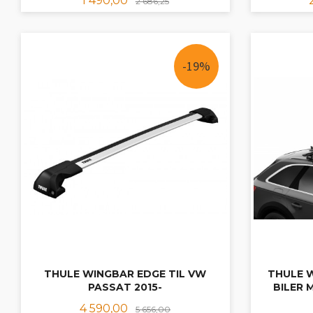
1 490,00
2 686,25
KJØP
-19%
THULE WINGBAR EDGE TIL VW
THULE W
PASSAT 2015-
BILER 
Tilbud
Rabatt
4 590,00
5 656,00