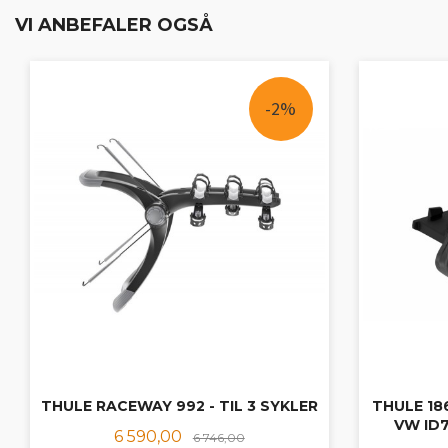
VI ANBEFALER OGSÅ
-2%
THULE RACEWAY 992 - TIL 3 SYKLER
THULE 18
VW ID7
Tilbud
Rabatt
6 590,00
6 746,00