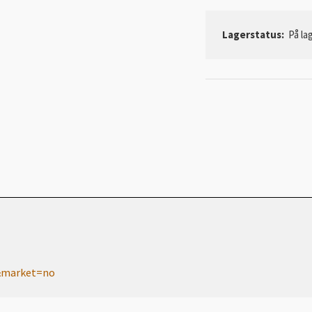
Lagerstatus:
På la
n&market=no