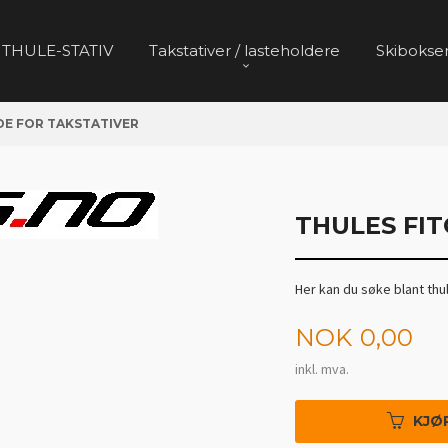
 THULE-STATIV
Takstativer / lasteholdere
Skibokser
DE FOR TAKSTATIVER
THULES FIT
Her kan du søke blant thu
Pris
NOK
0,00
inkl. mva.
KJØ