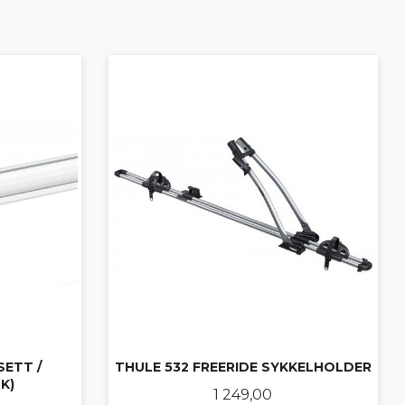
SETT /
THULE 532 FREERIDE SYKKELHOLDER
K)
Pris
1 249,00