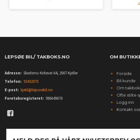
LES MER
LEPSØE BIL/ TAKBOKS.NO
OM BUTIKK
Adresse:
Skedsmo Kirkevei 64, 2007 Kjeller
Forside
Bli kunde
Telefon:
92432075
Om takbok
E-post:
kjetil@lepsoebil.no
Ofte stilte
Foretaksregisteret:
986649670
Logg inn
Kontakt os