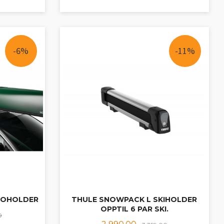
KJØP
-6%
-11%
NOHOLDER
THULE SNOWPACK L SKIHOLDER
OPPTIL 6 PAR SKI.
Rabatt
0
Tilbud
Rabatt