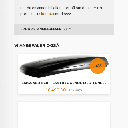
Har du en annen bil eller lurer på om dette er rett
produkt? Ta
kontakt
med oss!
PRODUKTANMELDELSER (0)
VI ANBEFALER OGSÅ
-4%
SKIGUARD 860 T LAVTBYGGENDE MED TUNELL
Tilbud
Rabatt
16 490,00
17 259,00