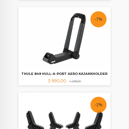
-7%
THULE 849 HULL-A-PORT AERO KAJAKKHOLDER
Tilbud
Rabatt
3 990,00
4 299,00
-1%