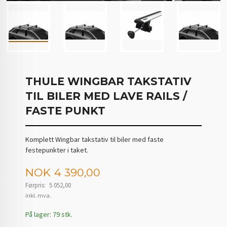
THULE WINGBAR TAKSTATIV
TIL BILER MED LAVE RAILS /
FASTE PUNKT
Komplett Wingbar takstativ til biler med faste
festepunkter i taket.
Tilbud
NOK
4 390,00
Førpris:
5 052,00
Rabatt
inkl. mva.
På lager: 79 stk.