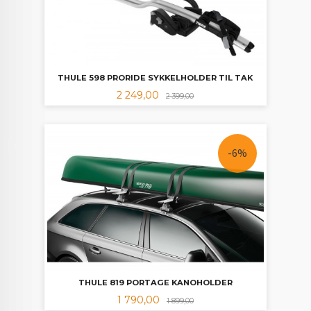
THULE 598 PRORIDE SYKKELHOLDER TIL TAK
Tilbud
Rabatt
2 249,00
2 399,00
-6%
THULE 819 PORTAGE KANOHOLDER
Tilbud
Rabatt
1 790,00
1 899,00