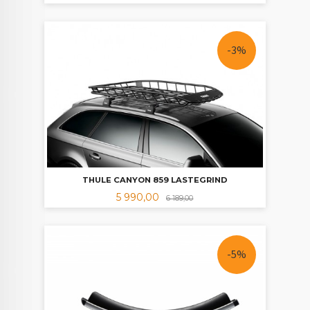
-3%
THULE CANYON 859 LASTEGRIND
Tilbud
Rabatt
5 990,00
6 189,00
-5%