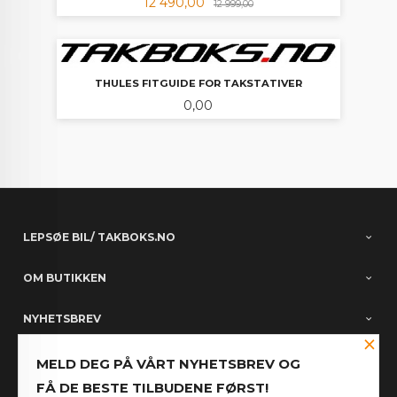
Tilbud
Rabatt
12 490,00
12 999,00
THULES FITGUIDE FOR TAKSTATIVER
Pris
0,00
LEPSØE BIL/ TAKBOKS.NO
OM BUTIKKEN
NYHETSBREV
×
PARTNERE
MELD DEG PÅ VÅRT NYHETSBREV OG
FÅ DE BESTE TILBUDENE FØRST!