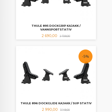
THULE 895 DOCKGRIP KAJAKK /
VANNSPORTSTATIV
Tilbud
Rabatt
2 690,00
2 729,00
-5%
THULE 896 DOCKGLIDE KAJAKK / SUP STATIV
Tilbud
Rabatt
2 990,00
3 149,00