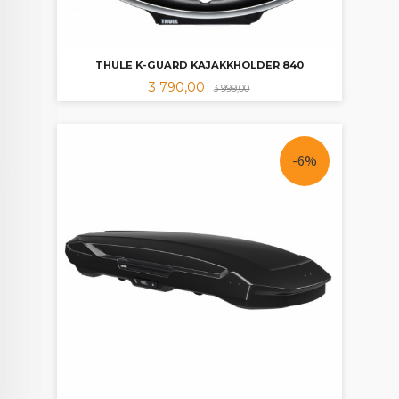
THULE K-GUARD KAJAKKHOLDER 840
Tilbud
Rabatt
3 790,00
3 999,00
-6%