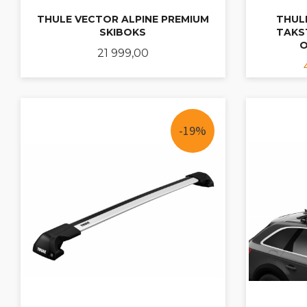
THULE VECTOR ALPINE PREMIUM
THUL
SKIBOKS
TAKST
O
Pris
21 999,00
KJØP
-19%