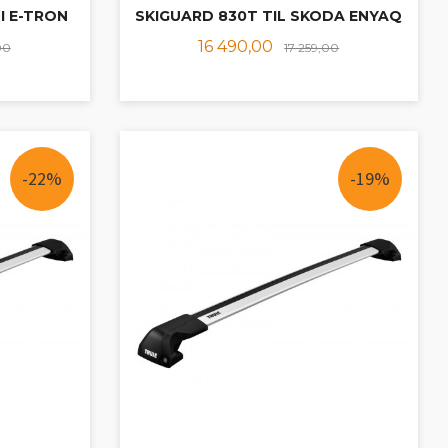
I E-TRON
SKIGUARD 830T TIL SKODA ENYAQ
Rabatt
Tilbud
Rabatt
16 490,00
00
17 259,00
LES MER
-22%
-19%