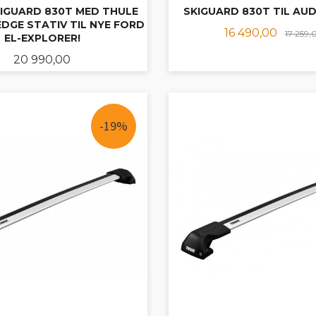
KIGUARD 830T MED THULE
SKIGUARD 830T TIL AUD
DGE STATIV TIL NYE FORD
Tilbud
16 490,00
17 259,
EL-EXPLORER!
Pris
20 990,00
LES MER
KJØP
-19%