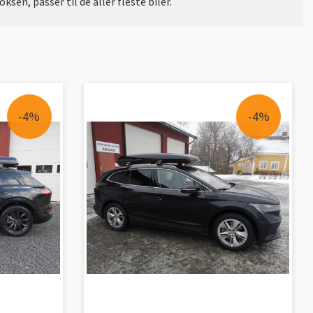
en, passer til de aller fleste biler.
-4%
-4%