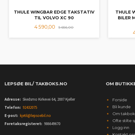
THULE WINGBAR EDGE TAKSTATIV
THULE W
TIL VOLVO XC 90
BILER 
Tilbud
Rabatt
4 590,00
5 656,00
LES MER
LEPSØE BIL/ TAKBOKS.NO
OM BUTIKK
Adresse:
Skedsmo Kirkevei 64, 2007 Kjeller
Forside
Bli kunde
Telefon:
92432075
Om takbok
E-post:
kjetil@lepsoebil.no
Ofte stilte
Foretaksregisteret:
986649670
Logg inn
Kontakt os