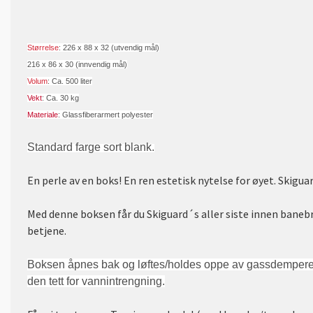
Størrelse
: 226 x 88 x 32 (utvendig mål)
216 x 86 x 30 (innvendig mål)
Volum
: Ca. 500 liter
Vekt
: Ca. 30 kg
Materiale
: Glassfiberarmert polyester
Standard farge sort blank.
En perle av en boks! En ren estetisk nytelse for øyet. Skigua
Med denne boksen får du Skiguard´s aller siste innen banebr
betjene.
Boksen åpnes bak og løftes/holdes oppe av gassdempere. 
den tett for vannintrengning.