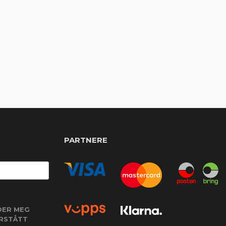
PARTNERE
DER MEG
ORSTÅTT