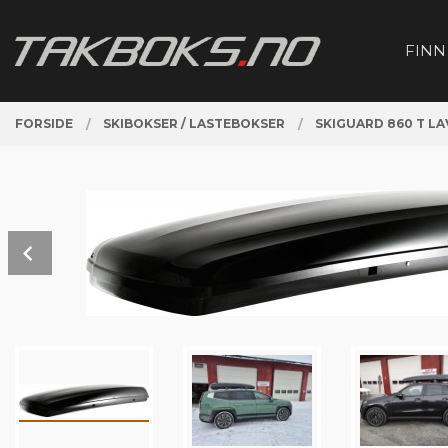
Gå
Lukk
PRODUKTER
til
FINN
innholdet
FORSIDE
SKIBOKSER / LASTEBOKSER
SKIGUARD 860 T L
Prev