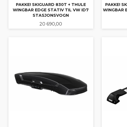
PAKKE! SKIGUARD 830T + THULE
PAKKE! S
WINGBAR EDGE STATIV TIL VW ID7
WINGBAR E
STASJONSVOGN
Pris
20 690,00
LES MER