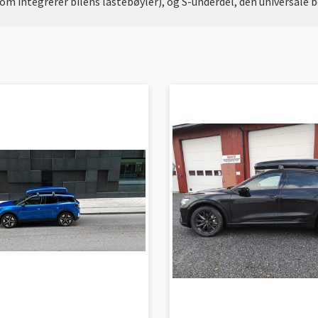
 integrerer bilens lastebøyler), og S-underdel, den universale boks