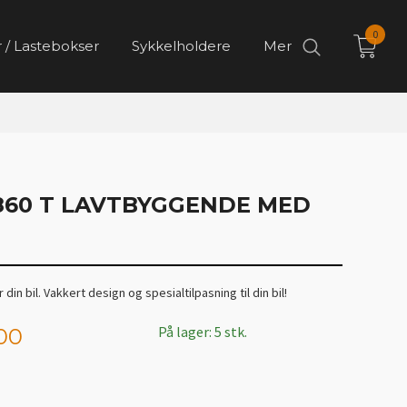
0
 / Lastebokser
Sykkelholdere
Mer
860 T LAVTBYGGENDE MED
din bil. Vakkert design og spesialtilpasning til din bil!
På lager: 5 stk.
00