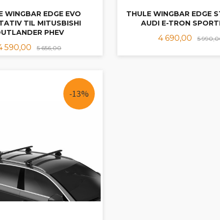
E WINGBAR EDGE EVO
THULE WINGBAR EDGE ST
ATIV TIL MITUSBISHI
AUDI E-TRON SPOR
UTLANDER PHEV
Tilbud
4 690,00
5 990,
Tilbud
Rabatt
4 590,00
5 656,00
LES MER
LES MER
-13%