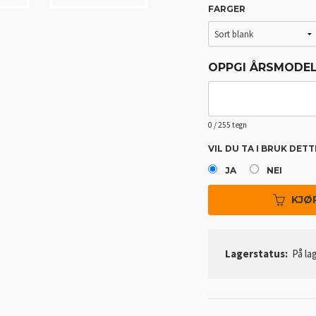
FARGER
OPPGI ÅRSMODELL
0
/ 255 tegn
VIL DU TA I BRUK DET
Hyundai Ioniq 9
JA
NEI
KJØ
Lagerstatus:
På lag