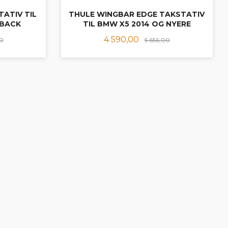
ATIV TIL
THULE WINGBAR EDGE TAKSTATIV
TBACK
TIL BMW X5 2014 OG NYERE
Rabatt
Tilbud
Rabatt
4 590,00
00
5 656,00
LES MER