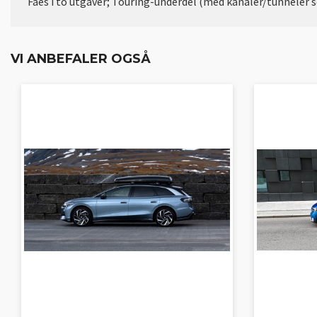
Fåes i to utgaver; Touring-underdel (med kanaler/tunneler som
VI ANBEFALER OGSÅ