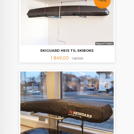
-4%
SKIGUARD HEIS TIL SKIBOKS
Tilbud
Rabatt
1 849,00
1 927,00