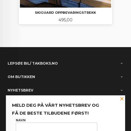
SKIGUARD OPPBEVARINGSTREKK
Pris
495,00
LEPSØE BIL/ TAKBOKS.NO
OM BUTIKKEN
NYHETSBREV
×
PARTNERE
MELD DEG PÅ VÅRT NYHETSBREV OG
FÅ DE BESTE TILBUDENE FØRST!
FACEBOOK
NAVN