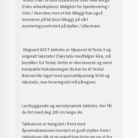
(f.eks arbeidsplass). Mulighet for hjemlevering i
Oslo / Akershus mot et lite tillegg! Kan også
monteres på bil (mot tillegg) på vårt
monteringsverksted på Kjeller / Lillestrøm.
Skiguard 830 T skiboks er tilpasset til Tesla 3 og
originalt takstativ! (Takstativ medfølger ikke, må
bestilles fra Tesla). Dette er den laveste og mest
kompakte boksløsningen du kan ha til Tesla3.
Boksen blir laget med spesialtilpasning til bil og
takstativ, noe leveringstid må påregnes.
Lavtbyggende og aerodynamisk takboks. Her får
du fint med deg 205 cm lange ski.
Takboksen er hengslet i front med
åpnemekanismen montert et godt stykke frem i
takboksen slik at du enkelt kan laste inn og ut fra