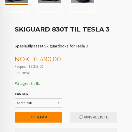
SKIGUARD 830T TIL TESLA 3
Spesialtilpasset Skiguardboks for Tesla 3
Tilbud
NOK
16 490,00
Førpris:
17 259,00
Rabatt
inkl. mva.
På lager: 3 stk.
FARGER
KJØP
ØNSKELISTE