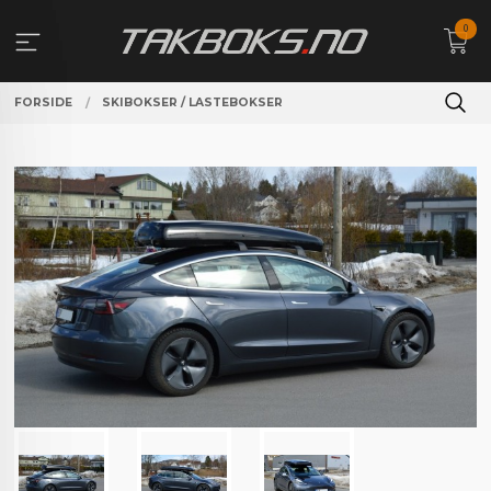
Gå
0
til
innholdet
FORSIDE
SKIBOKSER / LASTEBOKSER