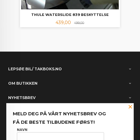
THULE WATERSLIDE 839 BESKYTTELSE
Tilbud
Rabatt
439,00
499,00
LEPSØE BIL/ TAKBOKS.NO
OM BUTIKKEN
NYHETSBREV
×
PARTNERE
MELD DEG PÅ VÅRT NYHETSBREV OG
FÅ DE BESTE TILBUDENE FØRST!
FACEBOOK
NAVN