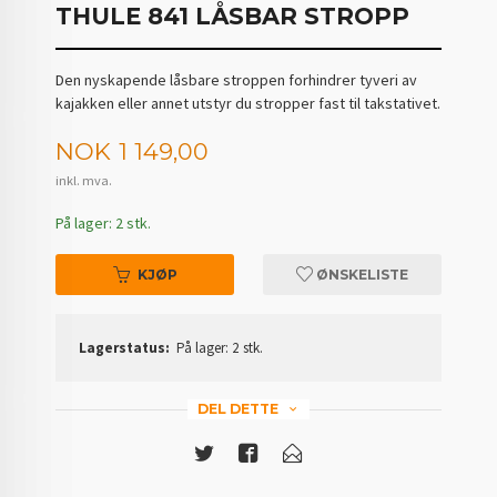
THULE 841 LÅSBAR STROPP
Den nyskapende låsbare stroppen forhindrer tyveri av
kajakken eller annet utstyr du stropper fast til takstativet.
Pris
NOK
1 149,00
inkl. mva.
På lager: 2 stk.
KJØP
ØNSKELISTE
Lagerstatus:
På lager: 2 stk.
DEL DETTE