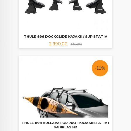
THULE 896 DOCKGLIDE KAJAKK / SUP STATIV
Tilbud
Rabatt
2 990,00
3 149,00
-11%
THULE 898 HULLAVATOR PRO - KAJAKKSTATIV I
SÆRKLASSE!