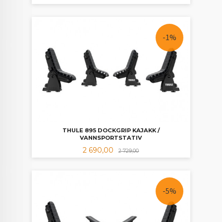
-1%
THULE 895 DOCKGRIP KAJAKK /
VANNSPORTSTATIV
Tilbud
Rabatt
2 690,00
2 729,00
-5%