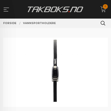
Gå
0
til
innholdet
FORSIDE
VANNSPORTHOLDERE