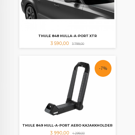
THULE 848 HULLA-A-PORT XTR
Tilbud
Rabatt
3 590,00
3 799,00
-7%
THULE 849 HULL-A-PORT AERO KAJAKKHOLDER
Tilbud
Rabatt
3 990,00
4 299,00