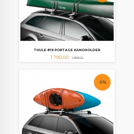
THULE 819 PORTAGE KANOHOLDER
Tilbud
Rabatt
1 790,00
1 899,00
-6%