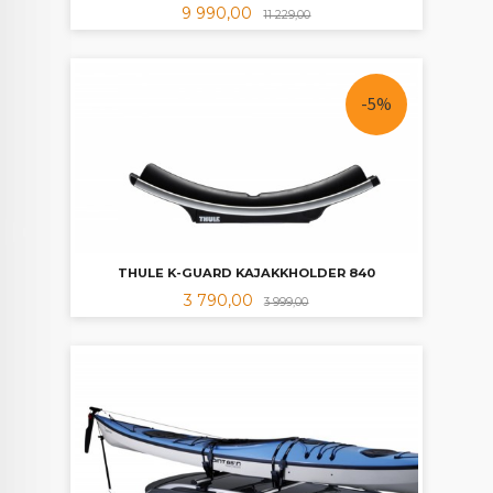
Tilbud
Rabatt
9 990,00
11 229,00
-5%
THULE K-GUARD KAJAKKHOLDER 840
Tilbud
Rabatt
3 790,00
3 999,00