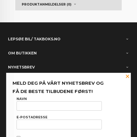
PRODUKTANMELDELSER (0)
LEPSØE BIL/ TAKBOKS.NO
OM BUTIKKEN
NYHETSBREV
×
PARTNERE
MELD DEG PÅ VÅRT NYHETSBREV OG
FÅ DE BESTE TILBUDENE FØRST!
FACEBOOK
NAVN
E-POSTADRESSE
: NOK
Norwegian
Valuta
FRAKT
KJØPSBETINGELSER
SIKKERHET OG PERSONVERN