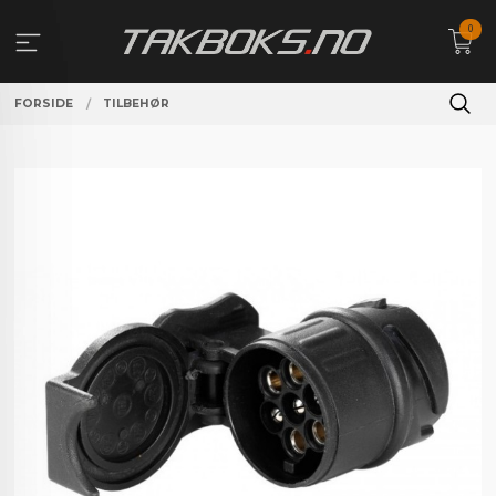
Gå
0
til
innholdet
FORSIDE
TILBEHØR