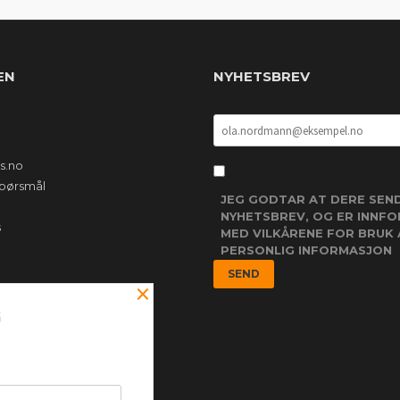
EN
NYHETSBREV
s.no
 spørsmål
JEG GODTAR AT DERE SEN
NYHETSBREV, OG ER INNF
s
MED VILKÅRENE FOR BRUK 
PERSONLIG INFORMASJON
×
G