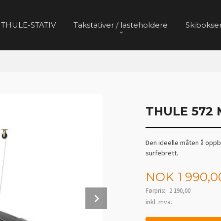
 THULE-STATIV
Takstativer / lasteholdere
Skibokser
THULE 572 
Den ideelle måten å oppb
surfebrett.
Tilbud
NOK
1 990,0
Førpris:
2 190,00
Next
Rabatt
inkl. mva.