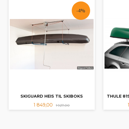
-4%
SKIGUARD HEIS TIL SKIBOKS
THULE 8
Tilbud
Rabatt
1 849,00
1 927,00
KJØP