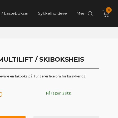
0
 / Lastebokser
Sykkelholdere
Mer
MULTILIFT / SKIBOKSHEIS
evare en takboks på. Fungerer like bra for kajakker og
På lager: 3 stk.
0