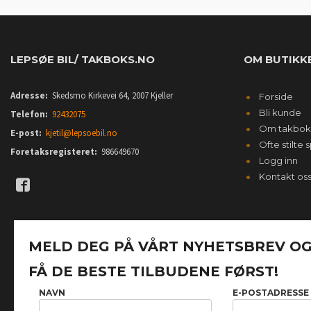
LEPSØE BIL/ TAKBOKS.NO
OM BUTIKK
Adresse:
Skedsmo Kirkevei 64, 2007 Kjeller
Forside
Bli kunde
Telefon:
92432075
Om takbok
E-post:
kjetil@lepsoebil.no
Ofte stilte
Foretaksregisteret:
986649670
Logg inn
Kontakt os
MELD DEG PÅ VÅRT NYHETSBREV O
FÅ DE BESTE TILBUDENE FØRST!
NAVN
E-POSTADRESSE