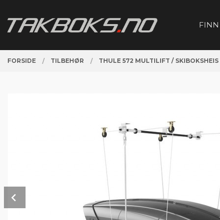
Gå
Lukk
PRODUKTER
til
FINN
innholdet
FORSIDE
TILBEHØR
THULE 572 MULTILIFT / SKIBOKSHEIS
Prev