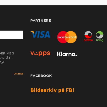
PARTNERE
DER MEG
ORSTÅTT
AV
Les mer
FACEBOOK
Bildearkiv på FB!