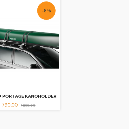
-6%
19 PORTAGE KANOHOLDER
Tilbud
Rabatt
1 790,00
1 899,00
KJØP