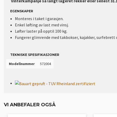
Vinterkampanje så langt lageret rekker eller senest 31.
EGENSKAPER
Monteres i taket i garasjen.
Enkel løfting av last med vinsj.
Løfter laster på opptil 100 kg.
Fungerer glimrende med takbokser, kajakker, surfebrett o
TEKNISKE SPESIFIKASJONER
Modellnummer
572004
VI ANBEFALER OGSÅ