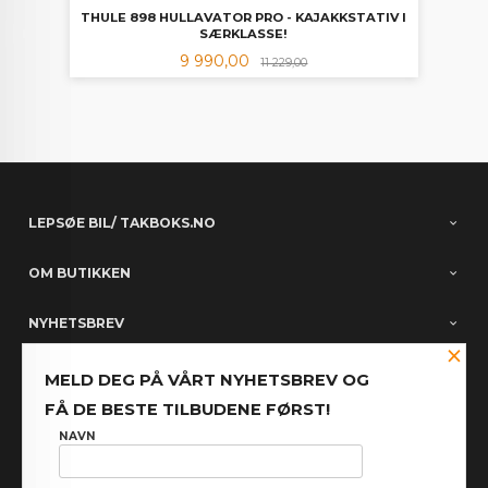
THULE 898 HULLAVATOR PRO - KAJAKKSTATIV I
SÆRKLASSE!
Tilbud
Rabatt
9 990,00
11 229,00
LEPSØE BIL/ TAKBOKS.NO
OM BUTIKKEN
NYHETSBREV
×
PARTNERE
MELD DEG PÅ VÅRT NYHETSBREV OG
FÅ DE BESTE TILBUDENE FØRST!
FACEBOOK
NAVN