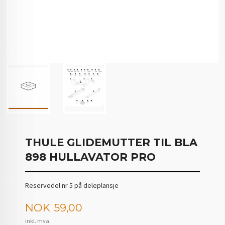
THULE GLIDEMUTTER TIL BLA
898 HULLAVATOR PRO
Reservedel nr 5 på deleplansje
Pris
NOK
59,00
inkl. mva.