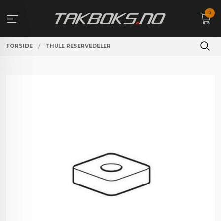
Gå
0
til
innholdet
FORSIDE
THULE RESERVEDELER