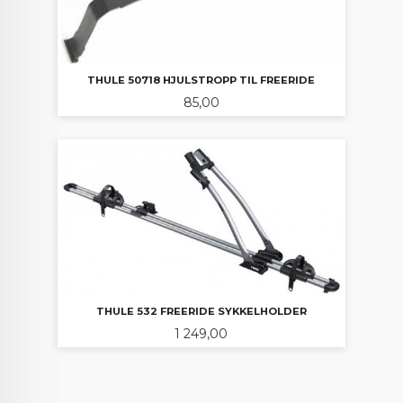
THULE 50718 HJULSTROPP TIL FREERIDE
Pris
85,00
THULE 532 FREERIDE SYKKELHOLDER
Pris
1 249,00