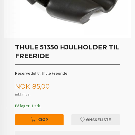
THULE 51350 HJULHOLDER TIL
FREERIDE
Reservedel til Thule Freeride
Pris
NOK
85,00
inkl. mva.
På lager: 1 stk.
KJØP
ØNSKELISTE