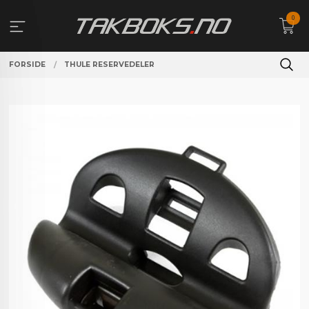
Gå
0
til
innholdet
FORSIDE
THULE RESERVEDELER