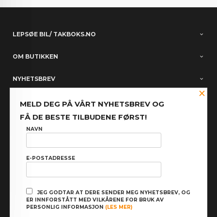
LEPSØE BIL/ TAKBOKS.NO
OM BUTIKKEN
NYHETSBREV
×
PARTNERE
MELD DEG PÅ VÅRT NYHETSBREV OG
FÅ DE BESTE TILBUDENE FØRST!
FACEBOOK
NAVN
E-POSTADRESSE
: NOK
Norwegian
Valuta
FRAKT
KJØPSBETINGELSER
SIKKERHET OG PERSONVERN
JEG GODTAR AT DERE SENDER MEG NYHETSBREV, OG
ER INNFORSTÅTT MED VILKÅRENE FOR BRUK AV
NYHETSBREV
PERSONLIG INFORMASJON
(LES MER)