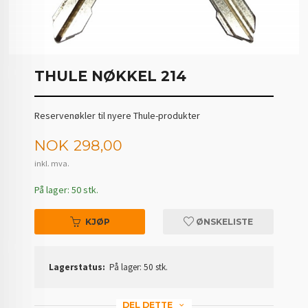
THULE NØKKEL 214
Reservenøkler til nyere Thule-produkter
Pris
NOK
298,00
inkl. mva.
På lager: 50 stk.
KJØP
ØNSKELISTE
Lagerstatus:
På lager: 50 stk.
DEL DETTE