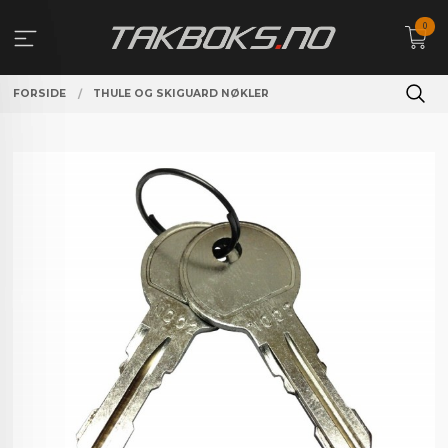
Gå
0
til
innholdet
FORSIDE
THULE OG SKIGUARD NØKLER