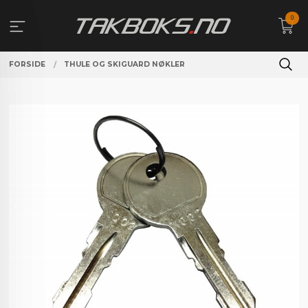
Gå
0
til
innholdet
FORSIDE
THULE OG SKIGUARD NØKLER