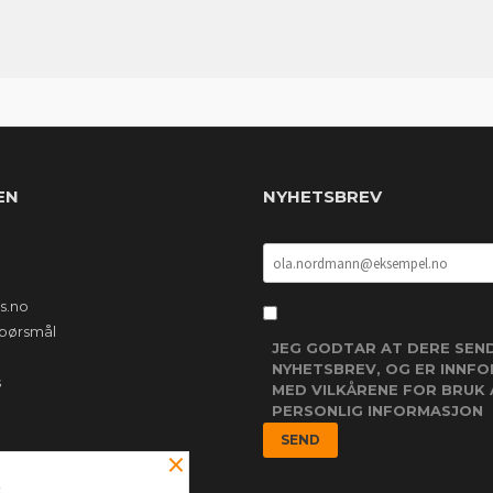
EN
NYHETSBREV
s.no
 spørsmål
JEG GODTAR AT DERE SEN
NYHETSBREV, OG ER INNF
s
MED VILKÅRENE FOR BRUK 
PERSONLIG INFORMASJON
×