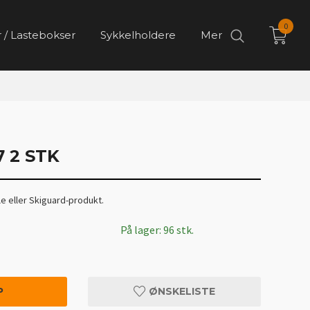
0
 / Lastebokser
Sykkelholdere
Mer
 2 STK
le eller Skiguard-produkt.
På lager: 96 stk.
P
ØNSKELISTE