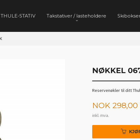
 THULE-STATIV
Takstativer / lasteholdere
Skibokser
K
NØKKEL 067
Reservenøkler til ditt Thu
Pris
NOK
298,00
inkl. mva.
KJØ