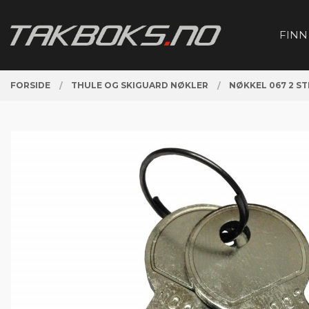
Gå
Lukk
PRODUKTER
til
FINN
innholdet
FORSIDE
THULE OG SKIGUARD NØKLER
NØKKEL 067 2 ST