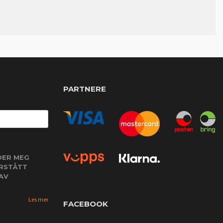
PARTNERE
DER MEG
ORSTÅTT
AV
Les mer
FACEBOOK