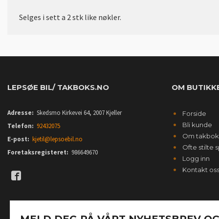
Selges i sett a 2 stk like nøkler.
LEPSØE BIL/ TAKBOKS.NO
OM BUTIKK
Adresse:
Skedsmo Kirkevei 64, 2007 Kjeller
Forside
Bli kunde
Telefon:
92432075
Om takbok
E-post:
kjetil@lepsoebil.no
Ofte stilte
Foretaksregisteret:
986649670
Logg inn
Kontakt os