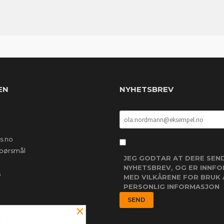
EN
NYHETSBREV
s.no
 spørsmål
JEG GODTAR AT DERE SEN
NYHETSBREV, OG ER INNF
s
MED VILKÅRENE FOR BRUK 
PERSONLIG INFORMASJON
×