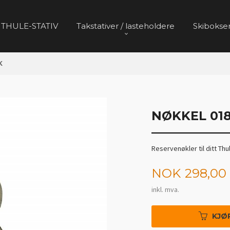
 THULE-STATIV
Takstativer / lasteholdere
Skibokser
K
NØKKEL 018
Reservenøkler til ditt Thu
Pris
NOK
298,00
inkl. mva.
KJØ