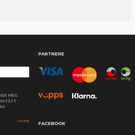
PARTNERE
DER MEG
ORSTÅTT
AV
Les mer
FACEBOOK