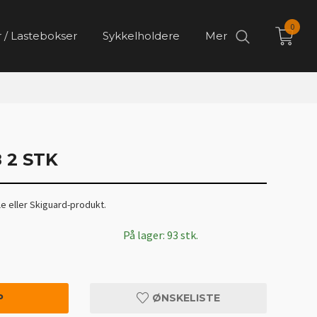
0
 / Lastebokser
Sykkelholdere
Mer
 2 STK
le eller Skiguard-produkt.
På lager: 93 stk.
P
ØNSKELISTE