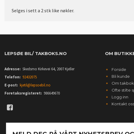
Selges i sett a 2 stk like nøkler.
LEPSØE BIL/ TAKBOKS.NO
OM BUTIKK
Adresse:
Skedsmo Kirkevei 64, 2007 Kjeller
Forside
Bli kunde
Telefon:
92432075
Om takbok
E-post:
kjetil@lepsoebil.no
Ofte stilte
Foretaksregisteret:
986649670
Logg inn
Kontakt os