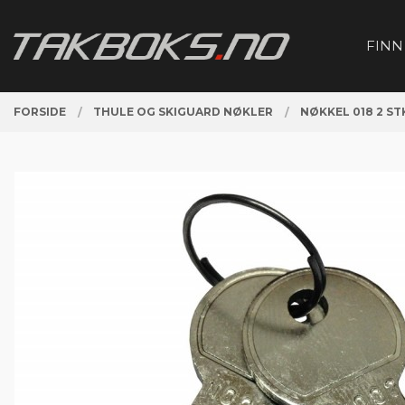
Gå
Lukk
PRODUKTER
til
FINN
innholdet
FORSIDE
THULE OG SKIGUARD NØKLER
NØKKEL 018 2 ST