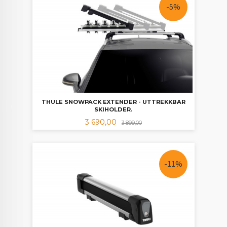
-5%
THULE SNOWPACK EXTENDER - UTTREKKBAR
SKIHOLDER.
Tilbud
Rabatt
3 690,00
3 899,00
-11%