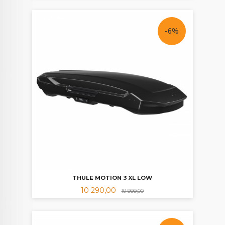
-6%
THULE MOTION 3 XL LOW
Tilbud
Rabatt
10 290,00
10 999,00