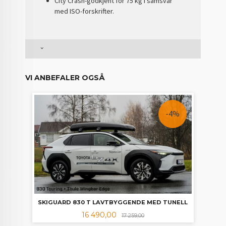
City Crash-godkjent for 75 kg i samsvar
med ISO-forskrifter.
VI ANBEFALER OGSÅ
-4%
SKIGUARD 830 T LAVTBYGGENDE MED TUNELL
Tilbud
Rabatt
16 490,00
17 259,00