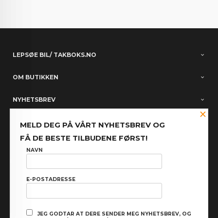
LEPSØE BIL/ TAKBOKS.NO
OM BUTIKKEN
NYHETSBREV
×
PARTNERE
MELD DEG PÅ VÅRT NYHETSBREV OG
FÅ DE BESTE TILBUDENE FØRST!
FACEBOOK
NAVN
E-POSTADRESSE
: NOK
Norwegian
Valuta
FRAKT
KJØPSBETINGELSER
SIKKERHET OG PERSONVERN
JEG GODTAR AT DERE SENDER MEG NYHETSBREV, OG