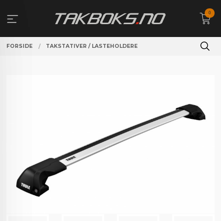
Gå
0
til
innholdet
FORSIDE
TAKSTATIVER / LASTEHOLDERE