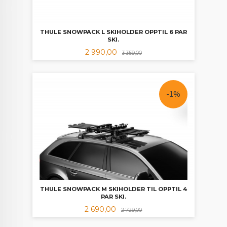
THULE SNOWPACK L SKIHOLDER OPPTIL 6 PAR
SKI.
Tilbud
Rabatt
2 990,00
3 359,00
-1%
THULE SNOWPACK M SKIHOLDER TIL OPPTIL 4
PAR SKI.
Tilbud
Rabatt
2 690,00
2 729,00