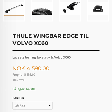
THULE WINGBAR EDGE TIL
VOLVO XC60
Laveste løsning takstativ til Volvo XC60!
Tilbud
NOK
4 590,00
Førpris:
5 656,00
Rabatt
inkl. mva.
På lager: 64 stk.
FARGER