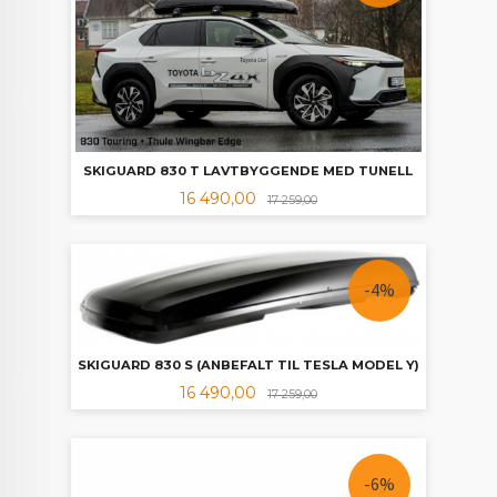
SKIGUARD 830 T LAVTBYGGENDE MED TUNELL
Tilbud
Rabatt
16 490,00
17 259,00
-4%
SKIGUARD 830 S (ANBEFALT TIL TESLA MODEL Y)
Tilbud
Rabatt
16 490,00
17 259,00
-6%