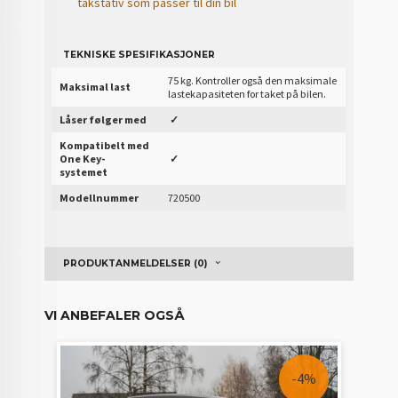
takstativ som passer til din bil
TEKNISKE SPESIFIKASJONER
75 kg. Kontroller også den maksimale
Maksimal last
lastekapasiteten for taket på bilen.
Låser følger med
✓
Kompatibelt med
One Key-
✓
systemet
Modellnummer
720500
PRODUKTANMELDELSER (0)
VI ANBEFALER OGSÅ
-4%