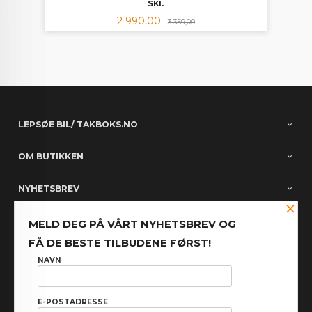
SKI.
Tilbud
Rabatt
2 990,00
3 359,00
LEPSØE BIL/ TAKBOKS.NO
OM BUTIKKEN
NYHETSBREV
×
PARTNERE
MELD DEG PÅ VÅRT NYHETSBREV OG
FÅ DE BESTE TILBUDENE FØRST!
FACEBOOK
NAVN
E-POSTADRESSE