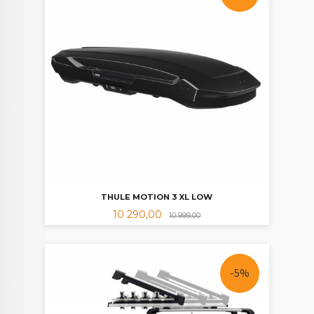
THULE MOTION 3 XL LOW
Tilbud
Rabatt
10 290,00
10 999,00
-5%