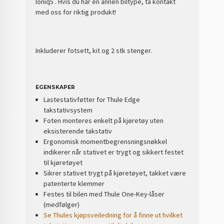
Ioniq5 . Hvis du har en annen biltype, ta kontakt
med oss for riktig produkt!
Inkluderer fotsett, kit og 2 stk stenger.
EGENSKAPER
Lastestativføtter for Thule Edge
takstativsystem
Foten monteres enkelt på kjøretøy uten
eksisterende takstativ
Ergonomisk momentbegrensningsnøkkel
indikerer når stativet er trygt og sikkert festet
til kjøretøyet
Sikrer stativet trygt på kjøretøyet, takket være
patenterte klemmer
Festes til bilen med Thule One-Key-låser
(medfølger)
Se Thules kjøpsveiledning for å finne ut hvilket