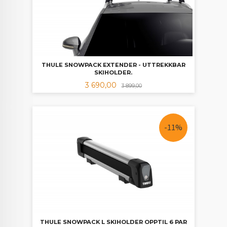
THULE SNOWPACK EXTENDER - UTTREKKBAR
SKIHOLDER.
Tilbud
Rabatt
3 690,00
3 899,00
-11%
THULE SNOWPACK L SKIHOLDER OPPTIL 6 PAR