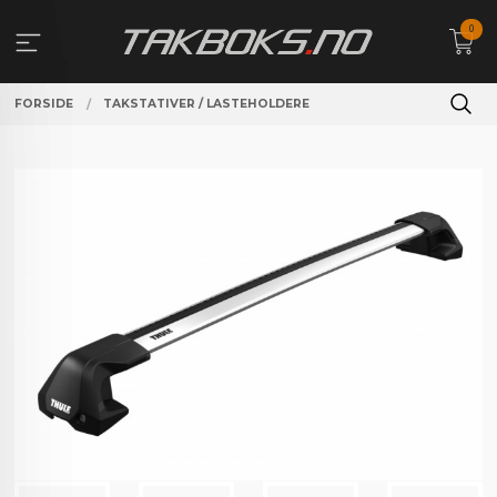
Gå
0
til
innholdet
FORSIDE
TAKSTATIVER / LASTEHOLDERE