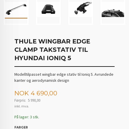
THULE WINGBAR EDGE
CLAMP TAKSTATIV TIL
HYUNDAI IONIQ 5
Modelltilpasset wingbar edge stativ til Ioniq 5. Avrundede
kanter og aerodynamisk design
Tilbud
NOK
4 690,00
Førpris:
5 990,00
Rabatt
inkl. mva.
På lager: 3 stk.
FARGER