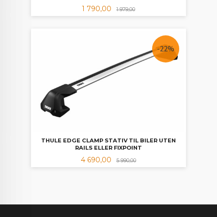
Tilbud
Rabatt
1 790,00
1 979,00
-22%
THULE EDGE CLAMP STATIV TIL BILER UTEN
RAILS ELLER FIXPOINT
Tilbud
Rabatt
4 690,00
5 990,00