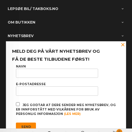
LEPSØE BIL/ TAKBOKS.NO
OM BUTIKKEN
NYHETSBREV
×
PARTNERE
MELD DEG PÅ VÅRT NYHETSBREV OG
FÅ DE BESTE TILBUDENE FØRST!
FACEBOOK
NAVN
E-POSTADRESSE
: NOK
Norwegian
Valuta
FRAKT
KJØPSBETINGELSER
SIKKERHET OG PERSONVERN
JEG GODTAR AT DERE SENDER MEG NYHETSBREV, OG
ER INNFORSTÅTT MED VILKÅRENE FOR BRUK AV
NYHETSBREV
PERSONLIG INFORMASJON
(LES MER)
Powered by
24Nettbutikk
0