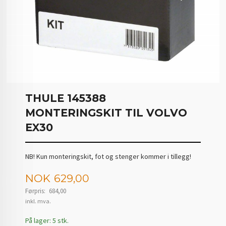
THULE 145388
MONTERINGSKIT TIL VOLVO
EX30
NB! Kun monteringskit, fot og stenger kommer i tillegg!
Tilbud
NOK
629,00
Førpris:
684,00
Rabatt
inkl. mva.
På lager: 5 stk.