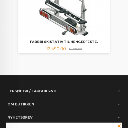
FABBRI SKISTATIV TIL HENGERFESTE.
Tilbud
Rabatt
12 490,00
14 425,00
LEPSØE BIL/ TAKBOKS.NO
OM BUTIKKEN
NYHETSBREV
×