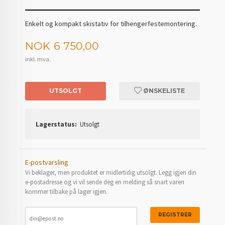
Enkelt og kompakt skistativ for tilhengerfestemontering.
Pris
NOK
6 750,00
inkl. mva.
UTSOLGT
ØNSKELISTE
Lagerstatus:
Utsolgt
E-postvarsling
Vi beklager, men produktet er midlertidig utsolgt. Legg igjen din
e-postadresse og vi vil sende deg en melding så snart varen
kommer tilbake på lager igjen.
REGISTRER