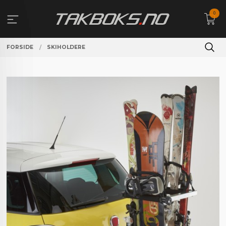
Gå
0
til
innholdet
FORSIDE
SKIHOLDERE