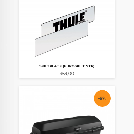
SKILTPLATE (EUROSKILT STR)
Pris
369,00
-8%