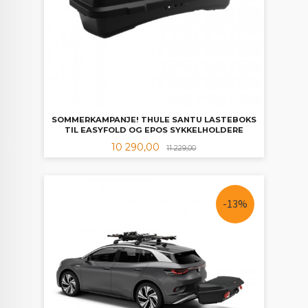
SOMMERKAMPANJE! THULE SANTU LASTEBOKS
TIL EASYFOLD OG EPOS SYKKELHOLDERE
Tilbud
Rabatt
10 290,00
11 229,00
-13%