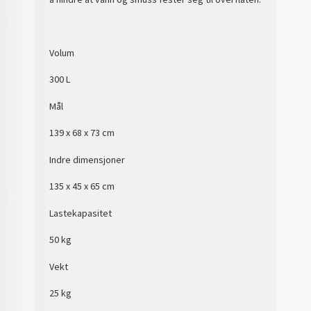
Volum
300 L
Mål
139 x 68 x 73 cm
Indre dimensjoner
135 x 45 x 65 cm
Lastekapasitet
50 kg
Vekt
25 kg