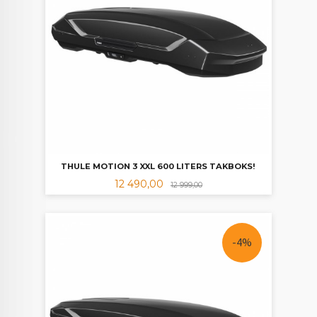
THULE MOTION 3 XXL 600 LITERS TAKBOKS!
Tilbud
Rabatt
12 490,00
12 999,00
-4%