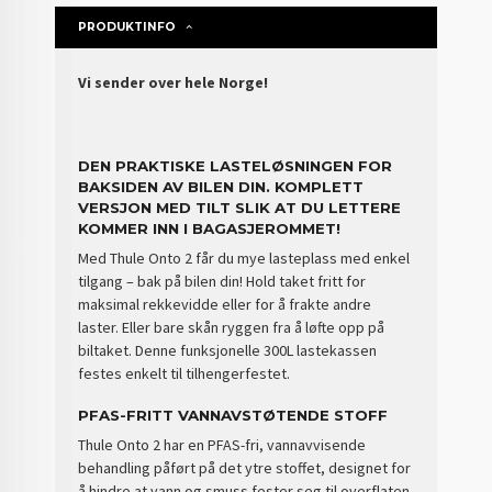
PRODUKTINFO
Vi sender over hele Norge!
DEN PRAKTISKE LASTELØSNINGEN FOR
BAKSIDEN AV BILEN DIN. KOMPLETT
VERSJON MED TILT SLIK AT DU LETTERE
KOMMER INN I BAGASJEROMMET!
Med Thule Onto 2 får du mye lasteplass med enkel
tilgang – bak på bilen din! Hold taket fritt for
maksimal rekkevidde eller for å frakte andre
laster. Eller bare skån ryggen fra å løfte opp på
biltaket. Denne funksjonelle 300L lastekassen
festes enkelt til tilhengerfestet.
PFAS-FRITT VANNAVSTØTENDE STOFF
Thule Onto 2 har en PFAS-fri, vannavvisende
behandling påført på det ytre stoffet, designet for
å hindre at vann og smuss fester seg til overflaten.