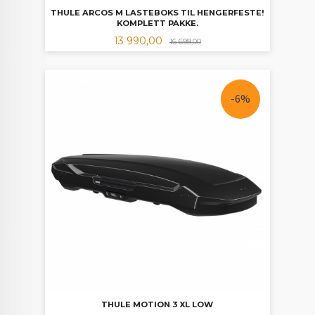
THULE ARCOS M LASTEBOKS TIL HENGERFESTE!
KOMPLETT PAKKE.
Tilbud
Rabatt
13 990,00
16 698,00
-6%
THULE MOTION 3 XL LOW