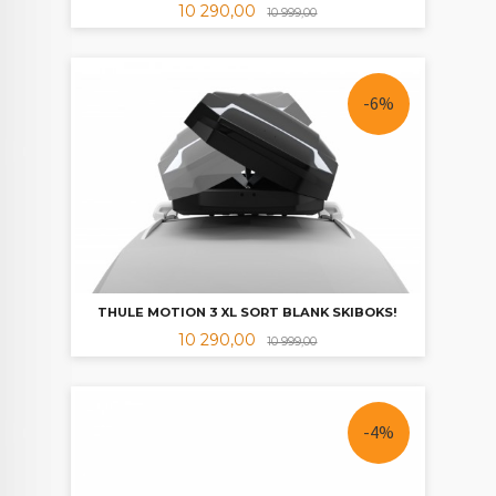
Tilbud
Rabatt
10 290,00
10 999,00
-6%
THULE MOTION 3 XL SORT BLANK SKIBOKS!
Tilbud
Rabatt
10 290,00
10 999,00
-4%