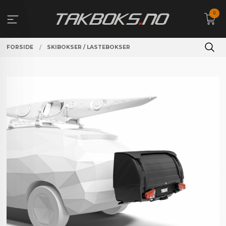
Gå
0
til
innholdet
FORSIDE
SKIBOKSER / LASTEBOKSER