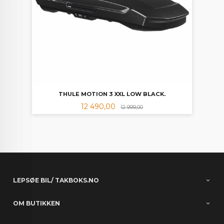
THULE MOTION 3 XXL LOW BLACK.
Tilbud
Rabatt
12 490,00
12 999,00
LEPSØE BIL/ TAKBOKS.NO
OM BUTIKKEN