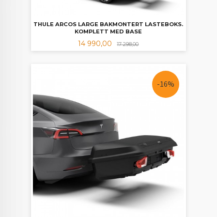
THULE ARCOS LARGE BAKMONTERT LASTEBOKS.
KOMPLETT MED BASE
Tilbud
Rabatt
14 990,00
17 298,00
-16%