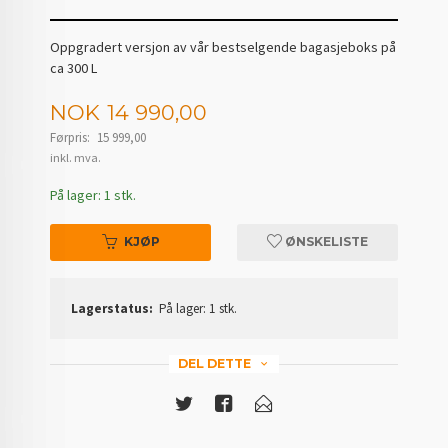
Oppgradert versjon av vår bestselgende bagasjeboks på
ca 300 L
Tilbud
NOK
14 990,00
Førpris:
15 999,00
Rabatt
inkl. mva.
På lager: 1 stk.
KJØP
ØNSKELISTE
Lagerstatus:
På lager: 1 stk.
DEL DETTE