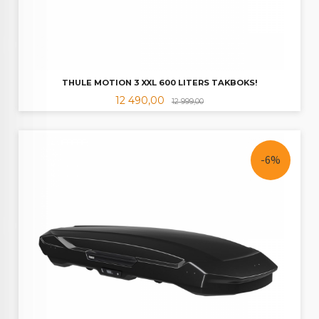
THULE MOTION 3 XXL 600 LITERS TAKBOKS!
Tilbud
Rabatt
12 490,00
12 999,00
-6%