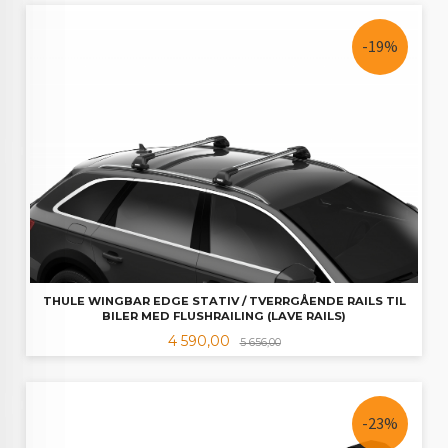
-19%
THULE WINGBAR EDGE STATIV / TVERRGÅENDE RAILS TIL
BILER MED FLUSHRAILING (LAVE RAILS)
Tilbud
Rabatt
4 590,00
5 656,00
-23%