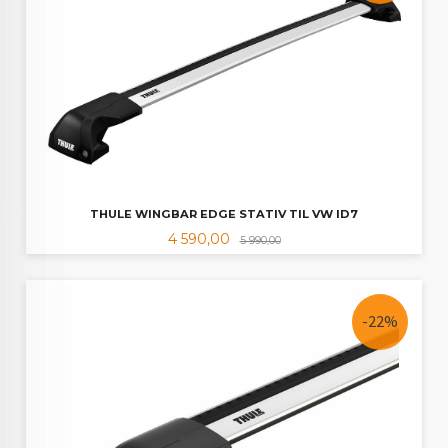
THULE WINGBAR EDGE STATIV TIL VW ID7
Tilbud
Rabatt
4 590,00
5 990,00
-22%