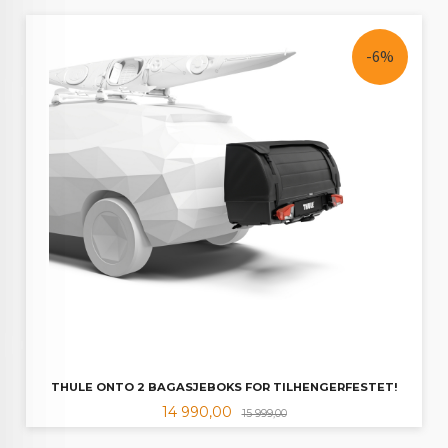
-6%
THULE ONTO 2 BAGASJEBOKS FOR TILHENGERFESTET!
Tilbud
Rabatt
14 990,00
15 999,00