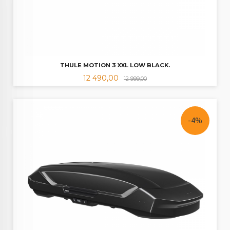
THULE MOTION 3 XXL LOW BLACK.
Tilbud
Rabatt
12 490,00
12 999,00
-4%