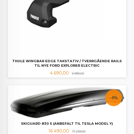
THULE WINGBAR EDGE TAKSTATIV / TVERRGÅENDE RAILS
TIL NYE FORD EXPLORER ELECTRIC
Tilbud
Rabatt
4 690,00
5 990,00
-4%
SKIGUARD 830 S (ANBEFALT TIL TESLA MODEL Y)
Tilbud
Rabatt
16 490,00
17 259,00